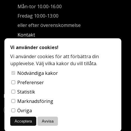
Mån-tor 10.00-16.00
Fredag 10:00-13:00
eller efter överenskommelse
Kontakt
info@halsingekokobad.se
Vi använder cookies!
Vi använder cookies för att förbättra din
0650-307 92
upplevelse. Välj vilka kakor du vill tillåta.
Forssåvägen 7
824 65 Näsviken
Nödvändiga kakor
Preferenser
Statistik
Följ oss:
Marknadsföring
Övriga
Acceptera
Avvisa