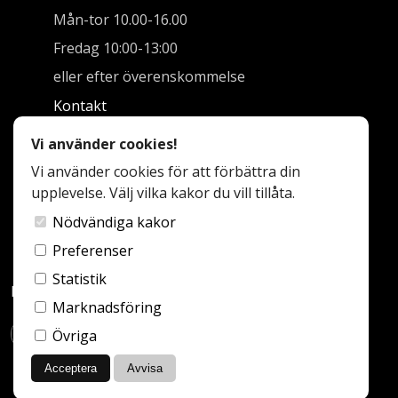
Mån-tor 10.00-16.00
Fredag 10:00-13:00
eller efter överenskommelse
Kontakt
info@halsingekokobad.se
Vi använder cookies!
Vi använder cookies för att förbättra din
0650-307 92
upplevelse. Välj vilka kakor du vill tillåta.
Forssåvägen 7
824 65 Näsviken
Nödvändiga kakor
Preferenser
Statistik
Följ oss:
Marknadsföring
Övriga
Acceptera
Avvisa